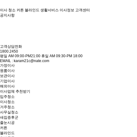
이사
청소
커튼 블라인드
생활서비스
이사정보
고객센터
공지사항
고객상담전화
1800.2450
평일 AM 09:00-PM21:00 휴일 AM 09:30-PM 18:00
EMAIL : karam21c@nate.com
가정이사
원룸이사
보관이사
기업이사
해외이사
이사업체 추천받기
입주청소
이사청소
거주청소
사무실청소
새집증후군
줄눈시공
커튼
블라인드