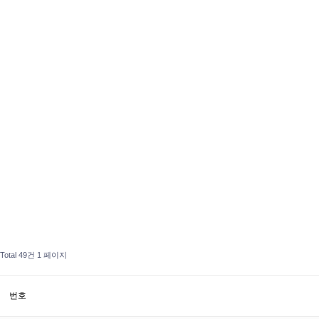
Total 49건
1 페이지
번호