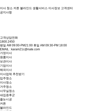
이사
청소
커튼 블라인드
생활서비스
이사정보
고객센터
공지사항
고객상담전화
1800.2450
평일 AM 09:00-PM21:00 휴일 AM 09:30-PM 18:00
EMAIL : karam21c@nate.com
가정이사
원룸이사
보관이사
기업이사
해외이사
이사업체 추천받기
입주청소
이사청소
거주청소
사무실청소
새집증후군
줄눈시공
커튼
블라인드