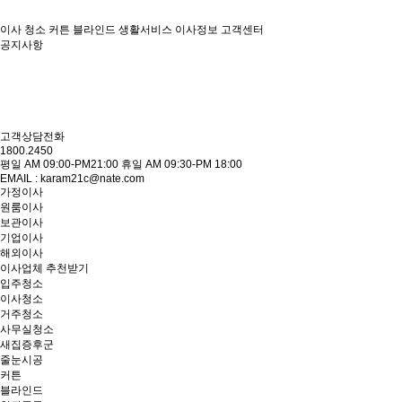
이사
청소
커튼 블라인드
생활서비스
이사정보
고객센터
공지사항
고객상담전화
1800.2450
평일 AM 09:00-PM21:00 휴일 AM 09:30-PM 18:00
EMAIL : karam21c@nate.com
가정이사
원룸이사
보관이사
기업이사
해외이사
이사업체 추천받기
입주청소
이사청소
거주청소
사무실청소
새집증후군
줄눈시공
커튼
블라인드