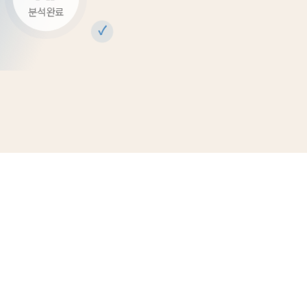
분석완료
✓