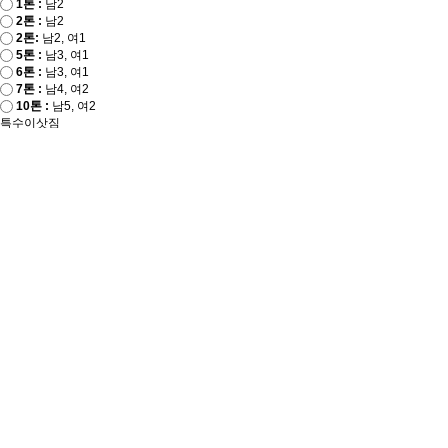
1톤 :
남2
2톤 :
남2
2톤:
남2, 여1
5톤 :
남3, 여1
6톤 :
남3, 여1
7톤 :
남4, 여2
10톤 :
남5, 여2
특수이삿짐
분해장
시스템행거
0,000,000
원(부가세 별도)
이사비용 계산하기
※ 이사 날짜 및 작업환경 등에 따라
온라인 견적과 실 견적이 서로 상이할 수 있습니다.
이사 잘 하는 기술,
이사스토리
우수업체를 추천받으세요.
상담문의
471,059
건 요청중
우수업체 추천받기
이사준비 가이드
이사준비 어디까지 하셨나요? 가이드를 따라 쉽게 준비해 보세요!