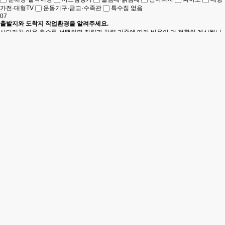
가전·대형TV
운동기구·금고·수족관
특수짐 없음
07
출발지와 도착지 작업환경을 알려주세요.
사다리차 이용 층수를 선택하면 짐량과 차량 기준에 따라 비용이 더 정확히 계산됩니
다.
우리집 이사 조건을 정리하고 있습니다.
짐량, 이동거리, 특수짐, 작업환경을 기준으로 리포트를 만드는 중입니다.
MOVE REPORT
우리집 이사 리포트가 완성되었습니다
맞춤 리포트 유형
이사 난이도 지수
예상 비용 포인트
예상 기준 비용
원부터
※ 실제 비용은 이사 날짜, 현장 조건, 작업 환경에 따라 달라질 수 있습니다.
짐량 체크
동선 체크
비용 포인트
생활 일정
입주 공간
맞춤 확인사항
견적 전 확인이 필요한 이유
우수업체 무료 추천받기
이사 일정 체크
입주 공간 체크
새집에 들어가기 전, 창문과 생활공간도 함께 확인해보세요.