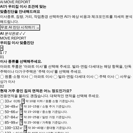
AI MOVE REPORT
AI가 우리집 이사 조건에 맞는
맞춤진단을 안내해드려요
이사종류, 짐량, 거리, 작업환경 선택하면 AI가 예상 비용과 체크포인트를 자세히 분석
해드립니다.
무료 AI 진단 시작하기
→
AI
분석완료
✓
✓
MOVE REPORT
우리집 이사 맞춤진단
×
1
/ 7
01
이사 종류를 선택해주세요.
아파트 투룸은 ‘아파트 이사’를 선택해 주세요. 빌라·연립·다세대는 해당 항목을, 단독
주택이나 다가구주택은 ‘주택 이사’를 선택해 주세요.
원룸·소형 이사
아파트 이사
빌라·연립·다세대 이사
주택 이사
사무실·
상가 이사
02
현재 거주 중인 집의 면적은 어느 정도인가요?
전용면적을 몰라도 괜찮습니다. 대략적인 면적을 선택해 주세요.
33㎡ 이하
?
약 10평 이하 / 원룸·소형 기준입니다.
34~49㎡
?
약 10~15평 / 소형 주거 기준입니다.
50~66㎡
?
약 15~20평 / 중소형 기준입니다.
67~84㎡
?
약 20~25평 / 일반 가정 기준입니다.
85~99㎡
?
약 25~30평 / 가족형 기준입니다.
100~132㎡
?
약 30~40평 / 중대형 기준입니다.