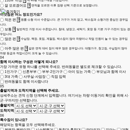
133㎡ 이상
?
약 40평 이상 / 대형 기준입니다.
잘 모르겠어요
?
면적을 모르면 이후 짐량 선택 기준으로 보정합니다.
03
이삿짐은 어느 정도인가요?
적은 편
?
원룸·소형 이사 수준입니다. 큰 가구가 거의 없고, 박스짐과 소형가전 중심인 경우입
니다.
보통
?
일반적인 가정 이사 수준입니다. 침대, 냉장고, 세탁기, 옷장 등 기본 가구·가전이 있는 경
우입니다.
많은 편
?
수납장, 책장, 옷짐, 계절짐, 박스짐이 많아 차량이나 작업 인원이 늘 수 있는 경우입
니다.
아주 많은 편
?
같은 면적 대비 짐이 매우 많은 경우입니다. 대형가구, 창고짐, 수납짐이 많아
차량 등급과 작업시간이 크게 늘 수 있습니다.
04
함께 이사하는 구성은 어떻게 되나요?
가장 가까운 유형 하나를 선택해 주세요. 반려동물은 별도로 체크할 수 있습니다.
1인가구
신혼부부
부부·2인가구
아이 있는 가족
부모님과 함께 이사
3대 가족
사무실·사업장
직접 입력
반려동물도 함께 이사합니다
05
출발지역과 도착지역을 선택해 주세요.
상세주소는 견적 신청 단계에서 입력합니다. 여기서는 차량 이동거리 확인을 위해 시·
군·구까지만 선택합니다.
출발지역
도착지역
06
특수짐이 있나요?
해당되는 항목을 모두 선택해주세요.
분해장·붙박이장
시스템행거
돌침대·흙침대
안마의자
피아노
대형