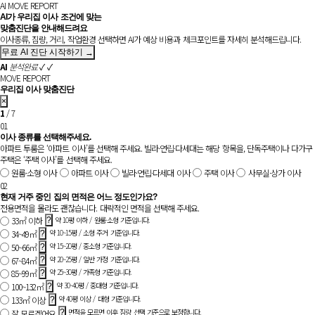
AI MOVE REPORT
AI가 우리집 이사 조건에 맞는
맞춤진단을 안내해드려요
이사종류, 짐량, 거리, 작업환경 선택하면 AI가 예상 비용과 체크포인트를 자세히 분석해드립니다.
무료 AI 진단 시작하기
→
AI
분석완료
✓
✓
MOVE REPORT
우리집 이사 맞춤진단
×
1
/ 7
01
이사 종류를 선택해주세요.
아파트 투룸은 ‘아파트 이사’를 선택해 주세요. 빌라·연립·다세대는 해당 항목을, 단독주택이나 다가구
주택은 ‘주택 이사’를 선택해 주세요.
원룸·소형 이사
아파트 이사
빌라·연립·다세대 이사
주택 이사
사무실·상가 이사
02
현재 거주 중인 집의 면적은 어느 정도인가요?
전용면적을 몰라도 괜찮습니다. 대략적인 면적을 선택해 주세요.
약 10평 이하 / 원룸·소형 기준입니다.
33㎡ 이하
?
약 10~15평 / 소형 주거 기준입니다.
34~49㎡
?
약 15~20평 / 중소형 기준입니다.
50~66㎡
?
약 20~25평 / 일반 가정 기준입니다.
67~84㎡
?
약 25~30평 / 가족형 기준입니다.
85~99㎡
?
약 30~40평 / 중대형 기준입니다.
100~132㎡
?
약 40평 이상 / 대형 기준입니다.
133㎡ 이상
?
면적을 모르면 이후 짐량 선택 기준으로 보정합니다.
잘 모르겠어요
?