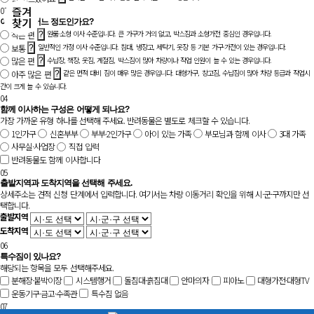
03
이삿짐은 어느 정도인가요?
원룸·소형 이사 수준입니다. 큰 가구가 거의 없고, 박스짐과 소형가전 중심인 경우입니다.
적은 편
?
일반적인 가정 이사 수준입니다. 침대, 냉장고, 세탁기, 옷장 등 기본 가구·가전이 있는 경우입니다.
보통
?
수납장, 책장, 옷짐, 계절짐, 박스짐이 많아 차량이나 작업 인원이 늘 수 있는 경우입니다.
많은 편
?
같은 면적 대비 짐이 매우 많은 경우입니다. 대형가구, 창고짐, 수납짐이 많아 차량 등급과 작업시
아주 많은 편
?
간이 크게 늘 수 있습니다.
04
함께 이사하는 구성은 어떻게 되나요?
가장 가까운 유형 하나를 선택해 주세요. 반려동물은 별도로 체크할 수 있습니다.
1인가구
신혼부부
부부·2인가구
아이 있는 가족
부모님과 함께 이사
3대 가족
사무실·사업장
직접 입력
반려동물도 함께 이사합니다
05
출발지역과 도착지역을 선택해 주세요.
상세주소는 견적 신청 단계에서 입력합니다. 여기서는 차량 이동거리 확인을 위해 시·군·구까지만 선
택합니다.
출발지역
도착지역
06
특수짐이 있나요?
해당되는 항목을 모두 선택해주세요.
분해장·붙박이장
시스템행거
돌침대·흙침대
안마의자
피아노
대형가전·대형TV
운동기구·금고·수족관
특수짐 없음
07